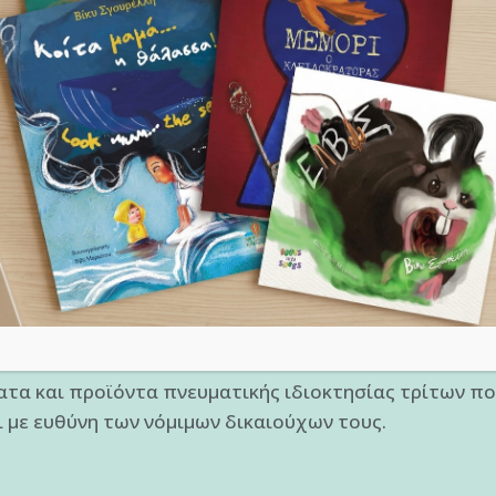
γραφές υπηρεσιών, τη διεπαφή, την παρουσίαση και 
οκλειστικών δικαιωμάτων πνευματικής και βιομηχανική
του ελληνικού, ευρωπαϊκού και διεθνούς δικαίου δια
 που γίνεται χωρίς την προηγούμενη έγγραφη συναίν
μορφή: αντιγραφή, αναπαραγωγή, διαγραφή, αναδημοσ
ροποποίηση, καθώς και εκμετάλλευση του κάθε μορφή
λίδα μας.
υση και αντιγραφή τμημάτων του περιεχομένου σε α
ρικής ή άλλης εκμετάλλευσης και πάντα υπό την πρ
θ’ οιονδήποτε τρόπο παραχώρηση δικαιωμάτων πνευμα
ατα και προϊόντα πνευματικής ιδιοκτησίας τρίτων πο
 με ευθύνη των νόμιμων δικαιούχων τους.