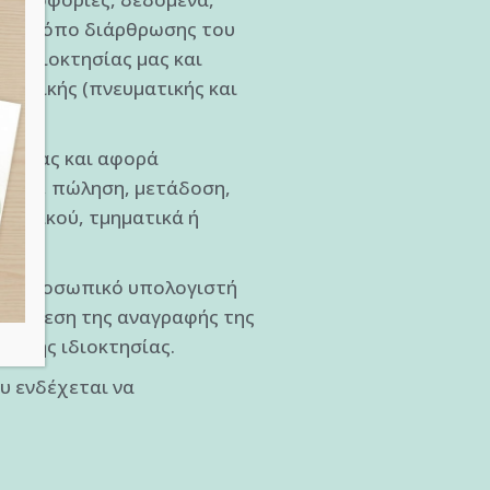
τον τρόπο διάρθρωσης του
ς ιδιοκτησίας μας και
νοητικής (πνευματικής και
εσή μας και αφορά
ίευση, πώληση, μετάδοση,
ς υλικού, τμηματικά ή
πλό προσωπικό υπολογιστή
οϋπόθεση της αναγραφής της
τικής ιδιοκτησίας.
υ ενδέχεται να