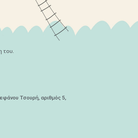
 του.
τεφάνου Τσουρή, αριθμός 5,