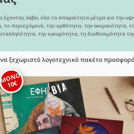
έχοντας λάβει όλα τα απαραίτητα μέτρα για την υψ
, το περιεχόμενό, την ορθότητα, την ακεραιότητα, το
 καταλληλότητα, την εγκυρότητα, τη διαθεσιμότητα τη
 της αμέλειας, δεν προκύπτει δική μας ευθύνη για ο
να ξεχωριστό λογοτεχνικό πακέτο προσφορ
ς, η οποία προκαλείται από ιό ή άλλο κακόβουλο λογι
ται σε αυτήν.
ΜΟΝΟ
Διαδικτυακό μας Τόπο και την απουσία ιών και δεν φ
10€
κής και πνευματικής ι
ικά γνωρίσματα όσο και το σύνολο του περιεχομένου 
ενα, γραφικά, φωτογραφίες, βίντεο, ειδήσεις, άρθρα,