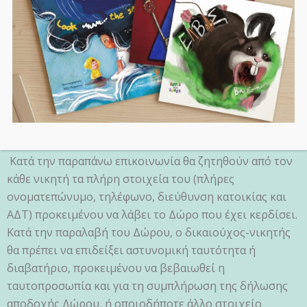
αναπληρωματικούς του) στους δύο (2) Διαδικτυακούς
τόπους
https://www.facebook.com/bookswithshoes
&
https://www.instagram.com/books_with_shoes
, με
σχετικό post και απάντηση κάτω από τα σχόλια των
νικητών ενώ στη συνέχεια οι νικητές θα ενημερωθούν
και με σχετικό προσωπικό μήνυμα για την διαδικασία
που απαιτείται προκειμένου να παραλάβουν το Δώρο
τους.
Κατά την παραπάνω επικοινωνία θα ζητηθούν από τον
κάθε νικητή τα πλήρη στοιχεία του (πλήρες
ονοματεπώνυμο, τηλέφωνο, διεύθυνση κατοικίας και
ΑΔΤ) προκειμένου να λάβει το Δώρο που έχει κερδίσει.
Κατά την παραλαβή του Δώρου, ο δικαιούχος-νικητής
θα πρέπει να επιδείξει αστυνομική ταυτότητα ή
διαβατήριο, προκειμένου να βεβαιωθεί η
ταυτοπροσωπία και για τη συμπλήρωση της δήλωσης
αποδοχής Δώρου, ή οποιοδήποτε άλλο στοιχείο