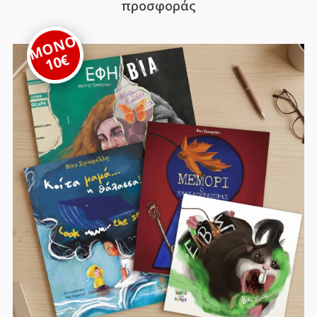
προσφοράς
ΜΟΝΟ
10€
Press / News