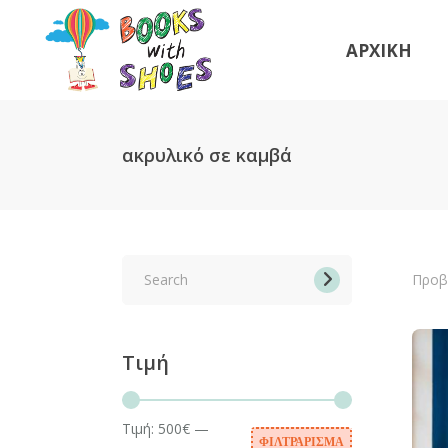
ΑΡΧΙΚΗ
ακρυλικό σε καμβά
Search
for:
Προβ
Τιμή
Τιμή:
500€
—
ΦΙΛΤΡΆΡΙΣΜΑ
Ελάχιστη
Μέγιστη