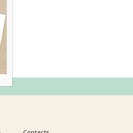
υ
Contacts