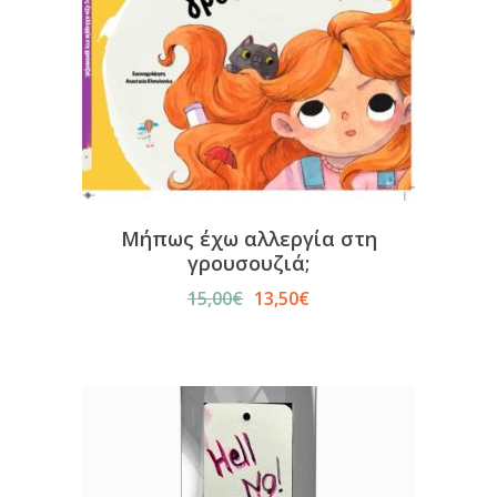
Μήπως έχω αλλεργία στη
γρουσουζιά;
15,00
€
13,50
€
Original
Η
price
τρέχουσα
was:
τιμή
15,00€.
είναι:
13,50€.