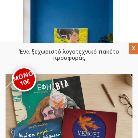
Ένα ξεχωριστό λογοτεχνικό πακέτο
προσφοράς
ΜΟΝΟ
10€
La Divina – Πίνακας 70×70 εκ. –
Ακρυλικό σε Καμβά (Τεχνική
Impasto)
500,00
€