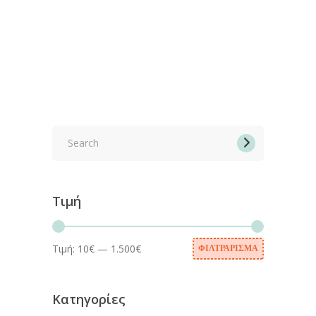
Search
for:
Τιμή
Τιμή:
10€
—
1.500€
ΦΙΛΤΡΆΡΙΣΜΑ
Ελάχιστη
Μέγιστη
τιμή
τιμή
Κατηγορίες