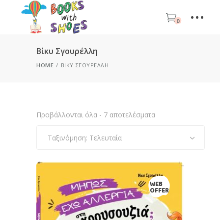
0
Βίκυ Σγουρέλλη
HOME
ΒΊΚΥ ΣΓΟΥΡΈΛΛΗ
Sorted
Προβάλλονται όλα - 7 αποτελέσματα
by
latest
Ταξινόμηση: Τελευταία
WEB
OFFER