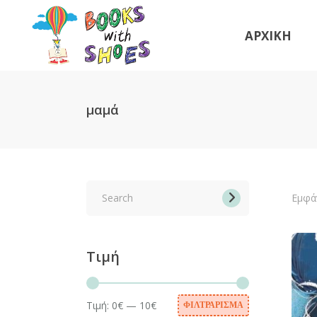
ΑΡΧΙΚΗ
μαμά
Search
for:
Εμφά
Τιμή
Τιμή:
0€
—
10€
ΦΙΛΤΡΆΡΙΣΜΑ
Ελάχιστη
Μέγιστη