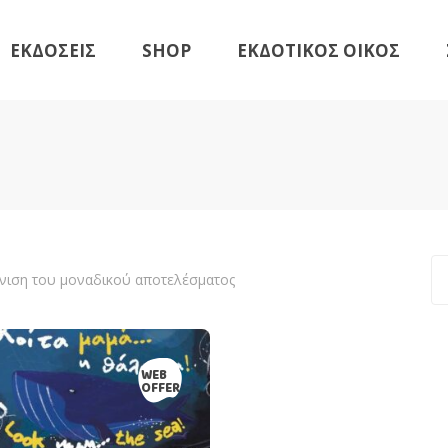
ΕΚΔΟΣΕΙΣ
SHOP
ΕΚΔΟΤΙΚΟΣ ΟΙΚΟΣ
Βιβλία
Γραφική Ύλη
Εικαστική Σειρά
Βιβλία
Νέες Κυκλοφορίες
Γραφική Ύλη
Αναμένονται
Εικαστική Σειρά
Νέες Κυκλοφορίες
νιση του μοναδικού αποτελέσματος
Αναμένονται
WEB
OFFER