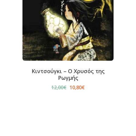
Κιντσούγκι – Ο Χρυσός της
Ρωγμής
12,00
€
10,80
€
Original
Η
price
τρέχουσα
was:
τιμή
12,00€.
είναι:
10,80€.