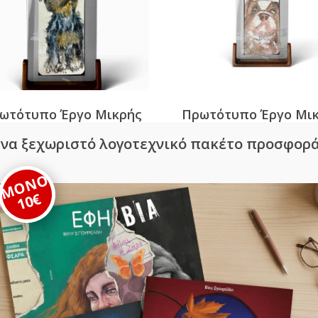
ωτότυπο Έργο Μικρής
Πρωτότυπο Έργο Μι
ίμακας Βίκυ Σγουρέλλη
Κλίμακας Βίκυ Σγουρ
να ξεχωριστό λογοτεχνικό πακέτο προσφορ
38,00
€
38,00
€
ΜΟΝΟ
10€