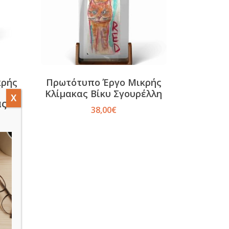
κρής
Πρωτότυπο Έργο Μικρής
έλλη
Κλίμακας Βίκυ Σγουρέλλη
άς
38,00
€