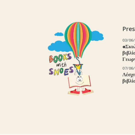
Pres
03/06
«Σκυ
βιβλί
Γεωρ
07/06
Λέσχη
βιβλί