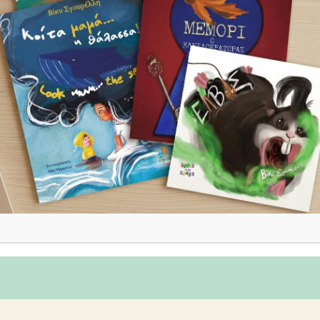
Κορίτσι στο Τρένο -The
Girl on the Train
220,00
€