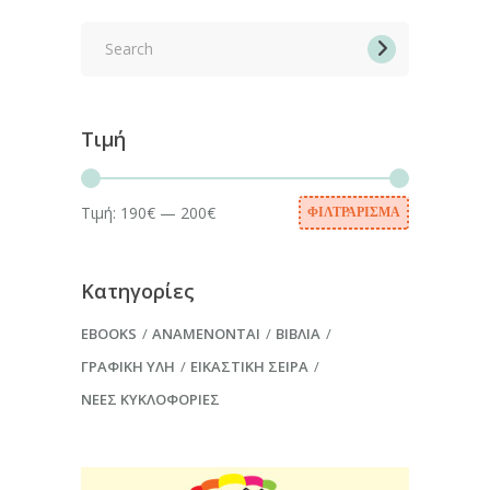
Search
for:
Τιμή
Τιμή:
190€
—
200€
ΦΙΛΤΡΆΡΙΣΜΑ
Ελάχιστη
Μέγιστη
τιμή
τιμή
Κατηγορίες
EBOOKS
ΑΝΑΜΈΝΟΝΤΑΙ
ΒΙΒΛΊΑ
ΓΡΑΦΙΚΉ ΎΛΗ
ΕΙΚΑΣΤΙΚΉ ΣΕΙΡΆ
ΝΈΕΣ ΚΥΚΛΟΦΟΡΊΕΣ