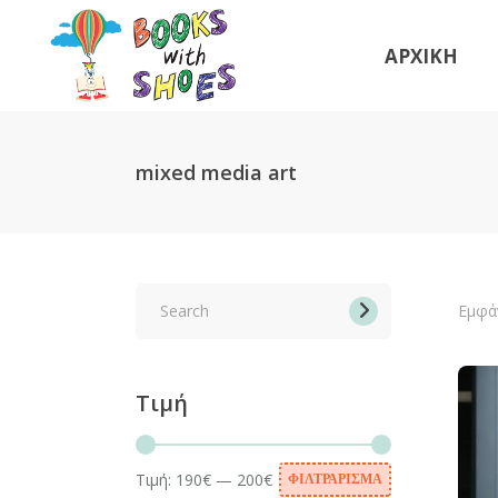
ΑΡΧΙΚΗ
mixed media art
Search
for:
Εμφά
Τιμή
Τιμή:
190€
—
200€
ΦΙΛΤΡΆΡΙΣΜΑ
Ελάχιστη
Μέγιστη