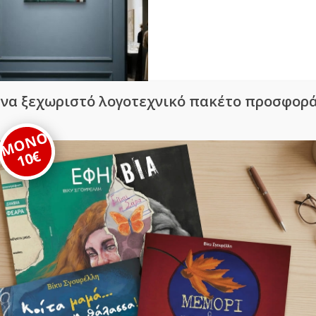
να ξεχωριστό λογοτεχνικό πακέτο προσφορ
ve Maria 29 × 24 cm |
Acrylic on Canvas
ΜΟΝΟ
195,00
€
10€