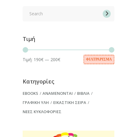
Search
for:
Τιμή
Τιμή:
190€
—
200€
ΦΙΛΤΡΆΡΙΣΜΑ
Ελάχιστη
Μέγιστη
τιμή
τιμή
Κατηγορίες
EBOOKS
ΑΝΑΜΈΝΟΝΤΑΙ
ΒΙΒΛΊΑ
ΓΡΑΦΙΚΉ ΎΛΗ
ΕΙΚΑΣΤΙΚΉ ΣΕΙΡΆ
ΝΈΕΣ ΚΥΚΛΟΦΟΡΊΕΣ