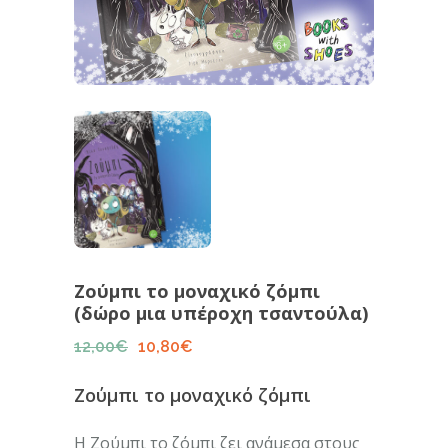
Ζούμπι το μοναχικό ζόμπι
(δώρο μια υπέροχη τσαντούλα)
12,00
€
10,80
€
Original
Η
price
τρέχουσα
was:
τιμή
Ζούμπι το μοναχικό ζόμπι
12,00€.
είναι:
10,80€.
Η Zούμπι το ζόμπι ζει ανάμεσα στους