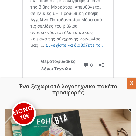
Ένα ξεχωριστό λογοτεχνικό πακέτο
προσφοράς
Εξαντλημένο
ΜΟΝΟ
10€
ISBN:
978-618-85735-0-5
SKU:
bws-010