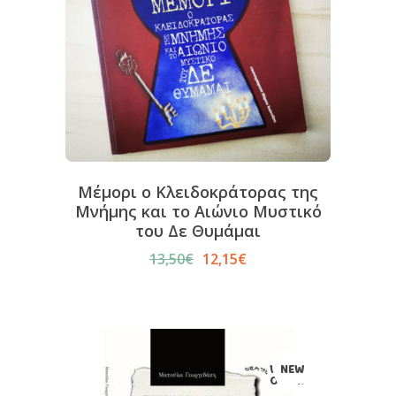
Μέμορι ο Κλειδοκράτορας της
Μνήμης και το Αιώνιο Μυστικό
του Δε Θυμάμαι
13,50
€
12,15
€
Original
Η
price
τρέχουσα
was:
τιμή
13,50€.
είναι:
12,15€.
WEB
NEW
OFFER