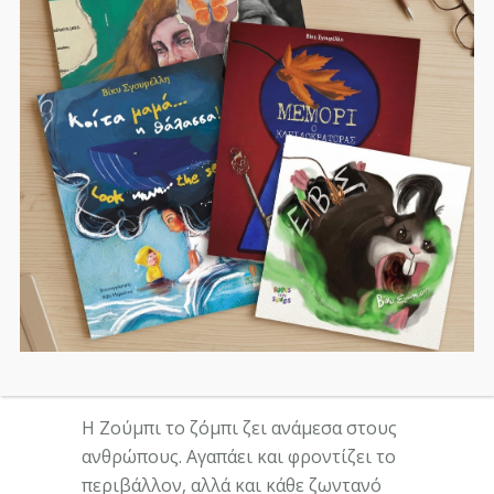
CATEGORY:
ΒΙΒΛΊΑ
Share:
Περιγραφή
Συντελεστές Βιβλίου
Πρόσθετες Πληροφορίες
Ζούμπι το μοναχικό ζόμπι
Η Zούμπι το ζόμπι ζει ανάμεσα στους
ανθρώπους. Αγαπάει και φροντίζει το
περιβάλλον, αλλά και κάθε ζωντανό