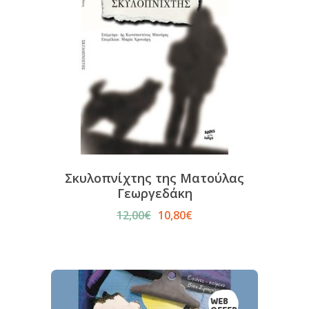
Σκυλοπνίχτης της Ματούλας
Γεωργεδάκη
12,00
€
10,80
€
Original
Η
price
τρέχουσα
was:
τιμή
12,00€.
είναι:
10,80€.
WEB