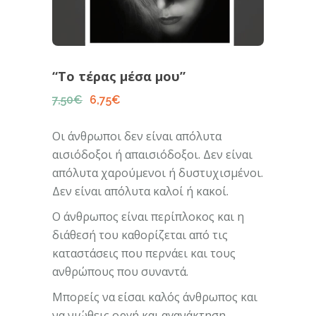
“Το τέρας μέσα μου”
7,50
€
6,75
€
Original
Η
price
τρέχουσα
was:
τιμή
Οι άνθρωποι δεν είναι απόλυτα
7,50€.
είναι:
6,75€.
αισιόδοξοι ή απαισιόδοξοι. Δεν είναι
απόλυτα χαρούμενοι ή δυστυχισμένοι.
Δεν είναι απόλυτα καλοί ή κακοί.
Ο άνθρωπος είναι περίπλοκος και η
διάθεσή του καθορίζεται από τις
καταστάσεις που περνάει και τους
ανθρώπους που συναντά.
Μπορείς να είσαι καλός άνθρωπος και
να νιώθεις οργή και αγανάκτηση.