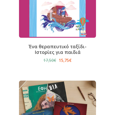
Ένα θεραπευτικό ταξίδι-
Ιστορίες για παιδιά
17,50
€
15,75
€
Original
Η
price
τρέχουσα
was:
τιμή
17,50€.
είναι:
15,75€.