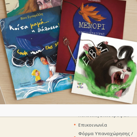
ΒΡΕΊΤΕ ΤΟ ΒΙΒΛΊΟ ΣΑΣ
s / News
Πολιτικές Ιστοτόπο
Όροι Χρήσης
/2026
λοπνίχτης»: Παρουσίαση
Προσωπικά Δεδομένα
ου της Ματούλας
γεδάκη
Πολιτική Cookies
Τρόποι Πληρωμής
/2022
 Παιδικού και Εφηβικού
Αποστολή Προϊόντων
ου Beatrix Potter
Πολιτική Επιστροφών
Επικοινωνία
Φόρμα Υπαναχώρησης /