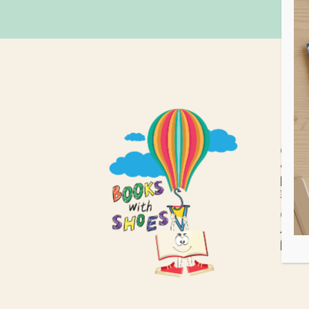
Pres
03/06
«Σκυ
βιβλί
Γεωρ
07/06
Λέσχη
βιβλί