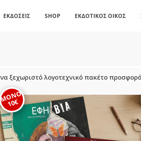
ΕΚΔΟΣΕΙΣ
SHOP
ΕΚΔΟΤΙΚΟΣ ΟΙΚΟΣ
Βιβλία
Γραφική Ύλη
Εικαστική Σειρά
Βιβλία
Νέες Κυκλοφορίες
Γραφική Ύλη
Αναμένονται
Εικαστική Σειρά
να ξεχωριστό λογοτεχνικό πακέτο προσφορ
Νέες Κυκλοφορίες
arameters.
ΜΟΝΟ
Αναμένονται
10€