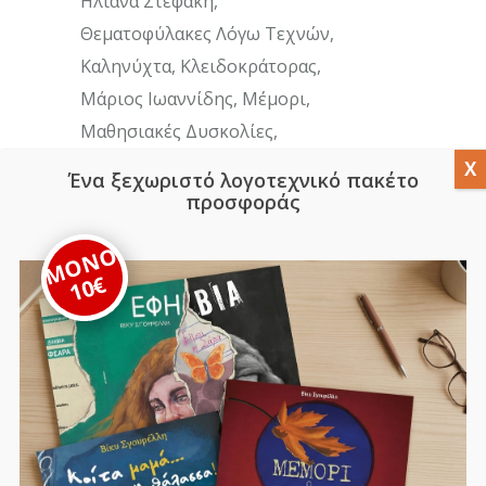
Ηλιάνα Στεφάκη
Θεματοφύλακες Λόγω Τεχνών
Καληνύχτα
Κλειδοκράτορας
Μάριος Ιωαννίδης
Μέμορι
Μαθησιακές Δυσκολίες
Μανώλης Κοτρώτσιος
Μαρία Καρατζά
Ένα ξεχωριστό λογοτεχνικό πακέτο
Μαρίνα Μποζάνη
Παιδιά
Παπούτσια
προσφοράς
Παραμύθι
Ποίηση
Συνέντευξη
ΜΟΝΟ
Τα Βασίλεια Των Αγγλοχρόνων Και Ο
10€
Μπι
Εκπαιδευση
Παιδικά Βιβλία
Τέχνη
Φεμινισμός
Αναζήτηση
Search
for: