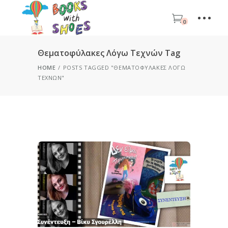
0
Θεματοφύλακες Λόγω Τεχνών Tag
HOME
POSTS TAGGED "ΘΕΜΑΤΟΦΎΛΑΚΕΣ ΛΌΓΩ
ΤΕΧΝΏΝ"