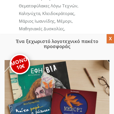
Θεματοφύλακες Λόγω Τεχνών
Καληνύχτα
Κλειδοκράτορας
Μάριος Ιωαννίδης
Μέμορι
Μαθησιακές Δυσκολίες
Μανώλης Κοτρώτσιος
Μαρία Καρατζά
Ένα ξεχωριστό λογοτεχνικό πακέτο
Μαρίνα Μποζάνη
Παιδιά
Παπούτσια
προσφοράς
Παραμύθι
Ποίηση
Συνέντευξη
ΜΟΝΟ
Τα Βασίλεια Των Αγγλοχρόνων Και Ο
10€
Μπι
Εκπαιδευση
Παιδικά Βιβλία
Τέχνη
Φεμινισμός
Αναζήτηση
Search
for: