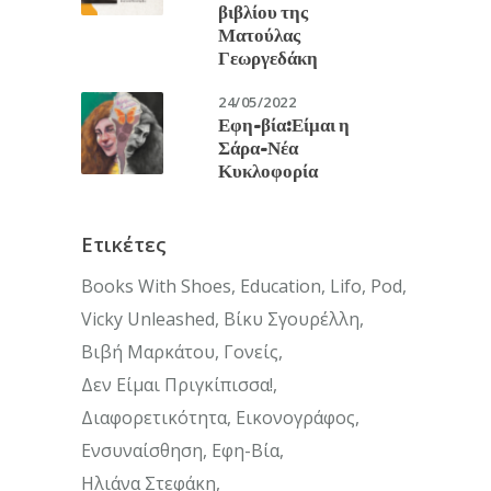
βιβλίου της
Ματούλας
Γεωργεδάκη
24/05/2022
Εφη-βία:Είμαι η
Σάρα-Νέα
Κυκλοφορία
Ετικέτες
Books With Shoes
Education
Lifo
Pod
Vicky Unleashed
Βίκυ Σγουρέλλη
Βιβή Μαρκάτου
Γονείς
Δεν Είμαι Πριγκίπισσα!
Διαφορετικότητα
Εικονογράφος
Ενσυναίσθηση
Εφη-Βία
Ηλιάνα Στεφάκη