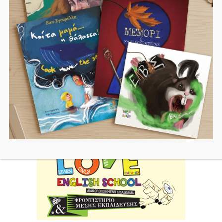
Εκπαιδευση
Παιδικά Βιβλία
Τέχνη
Φεμινισμός
Αναζήτηση
Search
for: