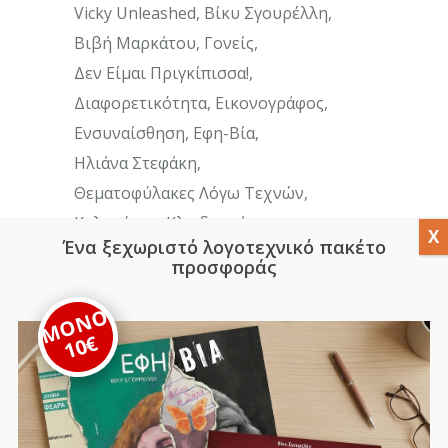
Vicky Unleashed
Βίκυ Σγουρέλλη
Βιβή Μαρκάτου
Γονείς
Δεν Είμαι Πριγκίπισσα!
Διαφορετικότητα
Εικονογράφος
Ενσυναίσθηση
Εφη-Βία
Ηλιάνα Στεφάκη
Θεματοφύλακες Λόγω Τεχνών
Καληνύχτα
Κλειδοκράτορας
Ένα ξεχωριστό λογοτεχνικό πακέτο
Μάριος Ιωαννίδης
Μέμορι
προσφοράς
Μαθησιακές Δυσκολίες
Μανώλης Κοτρώτσιος
Μαρία Καρατζά
ΜΟΝΟ
10€
Μαρίνα Μποζάνη
Παιδιά
Παπούτσια
Παραμύθι
Ποίηση
Συνέντευξη
Τα Βασίλεια Των Αγγλοχρόνων Και Ο
Μπι