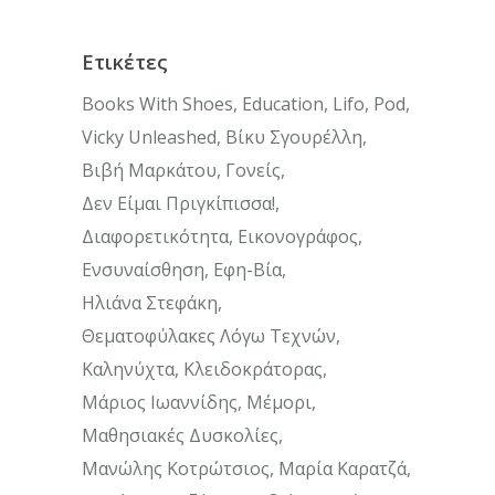
Ετικέτες
Books With Shoes
Education
Lifo
Pod
Vicky Unleashed
Βίκυ Σγουρέλλη
Βιβή Μαρκάτου
Γονείς
Δεν Είμαι Πριγκίπισσα!
Διαφορετικότητα
Εικονογράφος
Ενσυναίσθηση
Εφη-Βία
Ηλιάνα Στεφάκη
Θεματοφύλακες Λόγω Τεχνών
Καληνύχτα
Κλειδοκράτορας
Μάριος Ιωαννίδης
Μέμορι
Μαθησιακές Δυσκολίες
Μανώλης Κοτρώτσιος
Μαρία Καρατζά