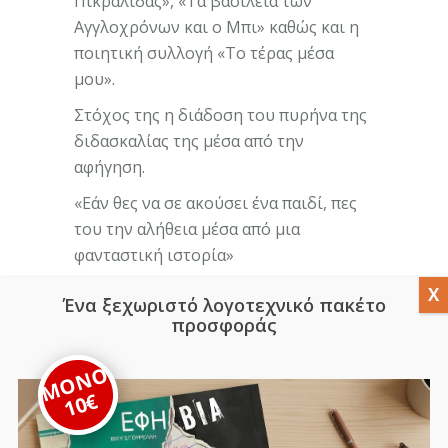
Πικραλίδας», «Τα βασίλεια των
Αγγλοχρόνων και ο Μπι» καθώς και η
ποιητική συλλογή «Το τέρας μέσα
μου».
Στόχος της η διάδοση του πυρήνα της
διδασκαλίας της μέσα από την
αφήγηση.
«Εάν θες να σε ακούσει ένα παιδί, πες
του την αλήθεια μέσα από μια
φανταστική ιστορία»
Ένα ξεχωριστό λογοτεχνικό πακέτο
Βίκυ Σγουρέλλη
,
προσφοράς
Δεν είμαι πριγκίπισσα!
,
Παραμύθι
ΜΟΝΟ
10€