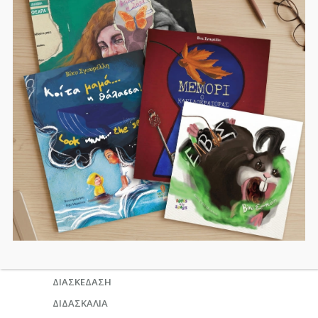
PREV POST
NEXT POST
Kατηγορίες
ΓΟΝΕΊΣ
ΔΙΑΣΚΈΔΑΣΗ
ΔΙΔΑΣΚΑΛΊΑ