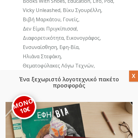
Books With Shoes
Education
Lifo
Pod
Vicky Unleashed
Βίκυ Σγουρέλλη
Βιβή Μαρκάτου
Γονείς
Δεν Είμαι Πριγκίπισσα!
Διαφορετικότητα
Εικονογράφος
Ενσυναίσθηση
Εφη-Βία
Ηλιάνα Στεφάκη
Θεματοφύλακες Λόγω Τεχνών
Καληνύχτα
Κλειδοκράτορας
Ένα ξεχωριστό λογοτεχνικό πακέτο
Μάριος Ιωαννίδης
Μέμορι
προσφοράς
Μαθησιακές Δυσκολίες
ΜΟΝΟ
Μανώλης Κοτρώτσιος
Μαρία Καρατζά
10€
Μαρίνα Μποζάνη
Παιδιά
Παπούτσια
Παραμύθι
Ποίηση
Συνέντευξη
Τα Βασίλεια Των Αγγλοχρόνων Και Ο