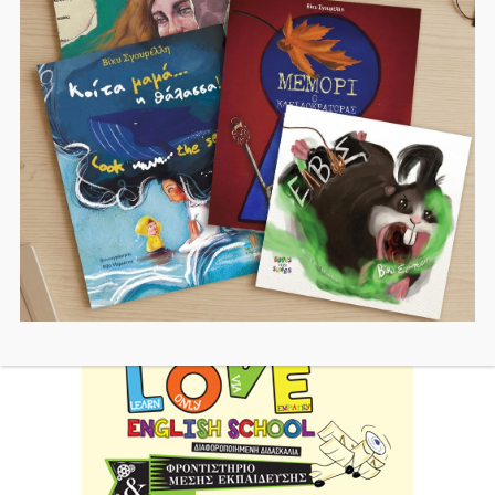
Μπι
Εκπαιδευση
Παιδικά Βιβλία
Τέχνη
Φεμινισμός
Αναζήτηση
Search
for: