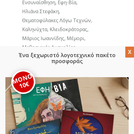
Ενσυναίσθηση
Εφη-Βία
Ηλιάνα Στεφάκη
Θεματοφύλακες Λόγω Τεχνών
Καληνύχτα
Κλειδοκράτορας
Μάριος Ιωαννίδης
Μέμορι
Μαθησιακές Δυσκολίες
Ένα ξεχωριστό λογοτεχνικό πακέτο
Μανώλης Κοτρώτσιος
Μαρία Καρατζά
προσφοράς
Μαρίνα Μποζάνη
Παιδιά
Παπούτσια
Παραμύθι
Ποίηση
Συνέντευξη
ΜΟΝΟ
10€
Τα Βασίλεια Των Αγγλοχρόνων Και Ο
Μπι
Εκπαιδευση
Παιδικά Βιβλία
Τέχνη
Φεμινισμός
Αναζήτηση