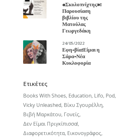
«Σκυλοπνίχτης»:
Παρουσίαση
βιβλίου της
Ματούλας
Γεωργεδάκη
24/05/2022
Εφη-βία:Είμαι η
Σάρα-Νέα
Κυκλοφορία
Ετικέτες
Books With Shoes
Education
Lifo
Pod
Vicky Unleashed
Βίκυ Σγουρέλλη
Βιβή Μαρκάτου
Γονείς
Δεν Είμαι Πριγκίπισσα!
Διαφορετικότητα
Εικονογράφος