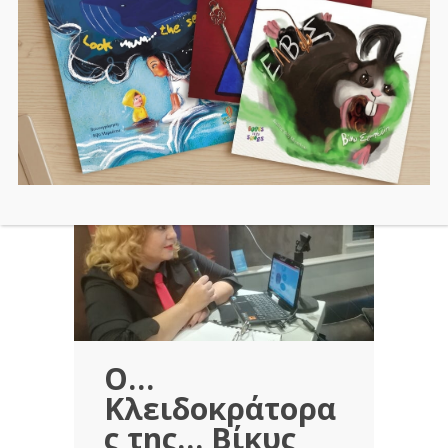
26/10/2019
Ο…
Κλειδοκράτορα
ς της… Βίκυς