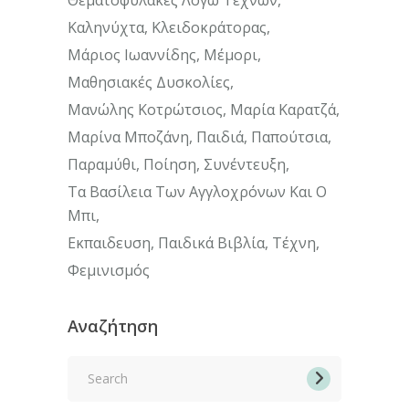
Θεματοφύλακες Λόγω Τεχνών
Καληνύχτα
Κλειδοκράτορας
Μάριος Ιωαννίδης
Μέμορι
Μαθησιακές Δυσκολίες
Μανώλης Κοτρώτσιος
Μαρία Καρατζά
Μαρίνα Μποζάνη
Παιδιά
Παπούτσια
Παραμύθι
Ποίηση
Συνέντευξη
Τα Βασίλεια Των Αγγλοχρόνων Και Ο
Μπι
Εκπαιδευση
Παιδικά Βιβλία
Τέχνη
Φεμινισμός
Αναζήτηση
Search
for: