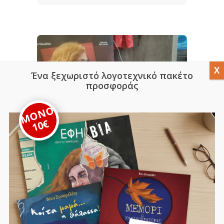
Ένα ξεχωριστό λογοτεχνικό πακέτο
προσφοράς
ΜΟΝΟ
10€
Παρουσιάστηκε
ο «Μέμορι,
Κλειδοκράτορα
ς της μνήμης»
της Β.
Σγουρέλλη